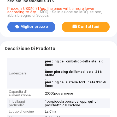
acciaio inossidabile 316
Prezzo：USD$0.71/pc, the price will be more lower
according to qty.
MOQ：Se in azione no MOQ, se non,
abbia bisogno di 300pcs.
Miglior prezzo
Contattaci
Descrizione Di Prodotto
piercing dell'ombelico della stella di
8mm
,
8mm piercing dell'ombelico di 316
Evidenziare
stelle
,
piercing della stella fortunata 316 di
8mm
Capacità di
20000pcs al mese
alimentazione
Imballaggi
1pc/piccola borsa del opp, quindi
particolari
pacchetto dal cartone
Luogo di origine
La Cina