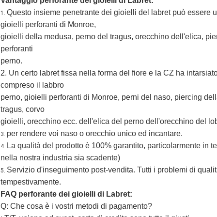
Vantaggio perforante dei gioielli di Labret:
Questo insieme penetrante dei gioielli del labret può essere u
1.
gioielli perforanti di Monroe,
gioielli della medusa, perno del tragus, orecchino dell'elica, pie
perforanti
perno.
2. Un certo labret fissa nella forma del fiore e la CZ ha intarsiat
compreso il labbro
perno, gioielli perforanti di Monroe, perni del naso, piercing del
tragus, corvo
gioielli, orecchino ecc. dell'elica del perno dell'orecchino del lo
per rendere voi naso o orecchio unico ed incantare.
3.
La qualità del prodotto è 100% garantito, particolarmente in ter
4.
nella nostra industria sia scadente)
Servizio d'inseguimento post-vendita. Tutti i problemi di qua
5.
tempestivamente.
FAQ perforante dei gioielli di Labret:
Q: Che cosa è i vostri metodi di pagamento?