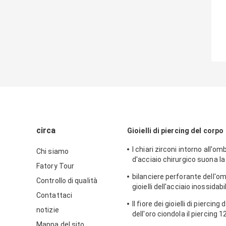
circa
Gioielli di piercing del corpo
I chiari zirconi intorno all'om
Chi siamo
d'acciaio chirurgico suona la
Fatory Tour
Antivari del fiore di 12mm
bilanciere perforante dell'om
Controllo di qualità
gioielli dell'acciaio inossidabi
Contattaci
1.6mm
Il fiore dei gioielli di piercing
notizie
dell'oro ciondola il piercing
dell'ombelico
Mappa del sito