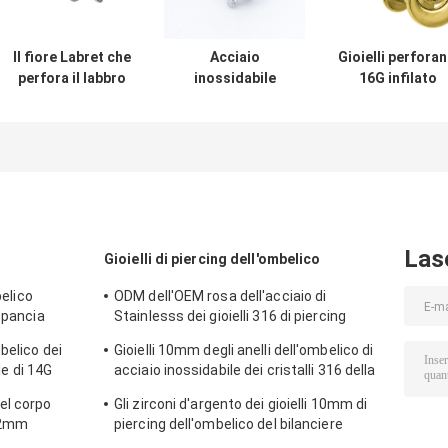
Il fiore Labret che
Acciaio
Gioielli perforan
perfora il labbro
inossidabile
16G infilato
d'acciaio del
perforante
interno 6mm de
bilanciere di
Antivari delle
perno del labbr
Surgcial dei chiari
gemme 316 dei
d'acciaio
cristalli fissa i
gioielli 8mm della
chirurgico di
gioielli
cima 16G Labret
Labret 8mm
del fiore chiari
Las
Gioielli di piercing dell'ombelico
belico
ODM dell'OEM rosa dell'acciaio di
 pancia
Stainlesss dei gioielli 316 di piercing
dell'ombelico di zirconi
belico dei
Gioielli 10mm degli anelli dell'ombelico di
le di 14G
acciaio inossidabile dei cristalli 316 della
goccia di acqua
 del corpo
Gli zirconi d'argento dei gioielli 10mm di
 12mm
piercing dell'ombelico del bilanciere
fioriscono per ciondolare l'acciaio