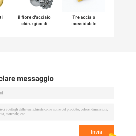
ti
il fiore d'acciaio
Tre acciaio
chirurgico di
inossidabile
l
Labret Ring
perforante del
o
Jewelry Clear
corpo 316L
Crystals Blinged
dell'oro dei
del labbro 316l ha
gioielli di Crystal
modellato
Gems 16G Labret
ciare messaggio