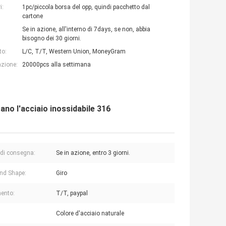
i:
1pc/piccola borsa del opp, quindi pacchetto dal
cartone
Se in azione, all'interno di 7days, se non, abbia
bisogno dei 30 giorni.
to:
L/C, T/T, Western Union, MoneyGram
azione:
20000pcs alla settimana
sano l'acciaio inossidabile 316
di consegna:
Se in azione, entro 3 giorni.
nd Shape:
Giro
ento:
T/T, paypal
:
Colore d'acciaio naturale