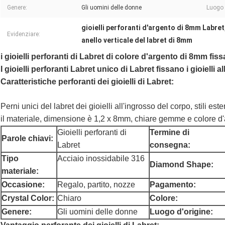
Genere:
Gli uomini delle donne
Luogo 
gioielli perforanti d'argento di 8mm Labret
Evidenziare:
anello verticale del labret di 8mm
i gioielli perforanti di Labret di colore d'argento di 8mm fis
I gioielli perforanti Labret unico di Labret fissano i gioielli 
Caratteristiche perforanti dei gioielli di Labret:
Perni unici del labret dei gioielli all'ingrosso del corpo, stili es
il materiale, dimensione è 1,2 x 8mm, chiare gemme e colore d'
Gioielli perforanti di
Termine di
Parole chiavi:
Labret
consegna:
Tipo
Acciaio inossidabile 316
Diamond Shape:
materiale:
Occasione:
Regalo, partito, nozze
Pagamento:
Crystal Color:
Chiaro
Colore:
Genere:
Gli uomini delle donne
Luogo d'origine: