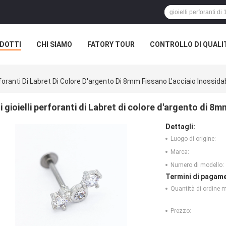
DOTTI
CHI SIAMO
FATORY TOUR
CONTROLLO DI QUALI
erforanti Di Labret Di Colore D'argento Di 8mm Fissano L'acciaio Inossida
i gioielli perforanti di Labret di colore d'argento di 8m
Dettagli:
Luogo di origine:
Marca:
Numero di modello:
Termini di pagame
Quantità di ordine 
Prezzo: