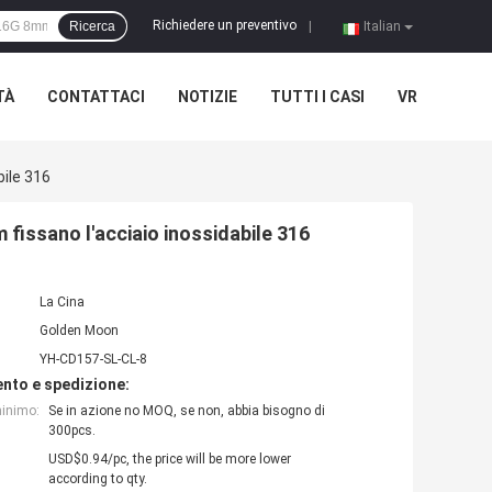
Richiedere un preventivo
Ricerca
|
Italian
TÀ
CONTATTACI
NOTIZIE
TUTTI I CASI
VR
bile 316
m fissano l'acciaio inossidabile 316
La Cina
Golden Moon
YH-CD157-SL-CL-8
nto e spedizione:
minimo:
Se in azione no MOQ, se non, abbia bisogno di
300pcs.
USD$0.94/pc, the price will be more lower
according to qty.