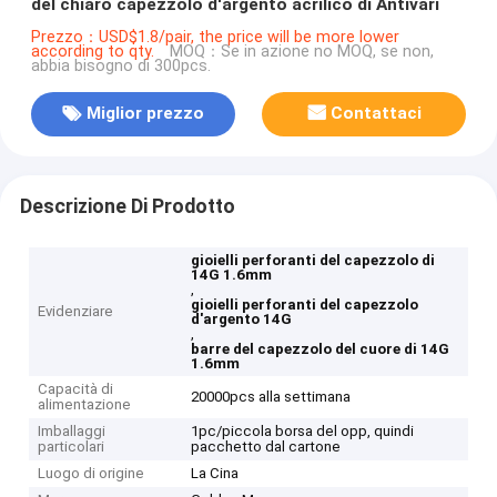
del chiaro capezzolo d'argento acrilico di Antivari
Prezzo：USD$1.8/pair, the price will be more lower
according to qty.
MOQ：Se in azione no MOQ, se non,
abbia bisogno di 300pcs.
Miglior prezzo
Contattaci
Descrizione Di Prodotto
gioielli perforanti del capezzolo di
14G 1.6mm
,
gioielli perforanti del capezzolo
Evidenziare
d'argento 14G
,
barre del capezzolo del cuore di 14G
1.6mm
Capacità di
20000pcs alla settimana
alimentazione
Imballaggi
1pc/piccola borsa del opp, quindi
particolari
pacchetto dal cartone
Luogo di origine
La Cina