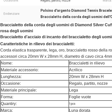
Occasione:
Regalo, partito, nozze
Marca:
Polsino d'argento Diamond Tennis Bracele
Evidenziare:
Braccialetto della corda degli uomini dell
Braccialetto della corda degli uomini di Diamond Silver Cuff 
rosa degli uomini
Braccialetto d'acciaio di incanto del braccialetto degli uomi
Caratteristiche in rilievo dei braccialetti:
Corda elastica trasparente, lega, oro, braccialetto rosso della r
accessori circa 20mm W x 28mm H, diametro di cavo circa 4m
Nome:
Braccialetti in rilievo
Materiale accessorio:
Acrilico
Lunghezza:
20mm W x 28mm H
Occasione:
Regalo, partito, nozze
Materiale principale:
Lega
Forma:
Foglie vuote
Quantiry:
1pcs
Marca:
Luna dorata