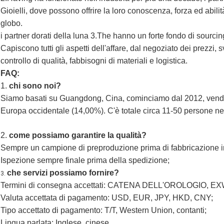
Gioielli, dove possono offrire la loro conoscenza, forza ed abili
globo.
i partner dorati della luna 3.The hanno un forte fondo di sourci
Capiscono tutti gli aspetti dell'affare, dal negoziato dei prezzi, 
controllo di qualità
, fabbisogni di materiali e logistica.
FAQ:
1.
chi sono noi?
Siamo basati su Guangdong, Cina, cominciamo dal 2012, vend
Europa occidentale (14,00%). C'è totale circa 11-50 persone nel 
2. 
come possiamo garantire la qualità?
Sempre un campione di preproduzione prima di fabbricazione in
Ispezione sempre finale prima della spedizione;
che servizi possiamo fornire?
3.
Termini di consegna accettati: CATENA DELL'OROLOGIO, EX
Valuta accettata di pagamento: USD, EUR, JPY, HKD, CNY;
Tipo accettato di pagamento: T/T, Western Union, contanti;
Lingua parlata: Inglese, cinese