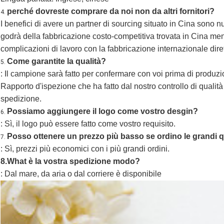
perché dovreste comprare da noi non da altri fornitori?
4.
I benefici di avere un partner di sourcing situato in Cina sono 
godrà
 della fabbricazione costo-competitiva trovata in Cina m
complicazioni di lavoro
 con la fabbricazione internazionale dir
Come garantite la qualità?
5.
: Il campione sarà fatto per confermare con voi prima di produzi
Rapporto d'ispezione che ha fatto dal nostro controllo di qualità
spedizione.
Possiamo aggiungere il logo come vostro desgin?
6.
: Sì, il logo può essere fatto come vostro requisito.
Posso ottenere un prezzo più basso se ordino le grandi q
7.
: Sì, prezzi più economici con i più grandi ordini.
8.What è la vostra spedizione modo?
: Dal mare, da aria o dal corriere è disponibile