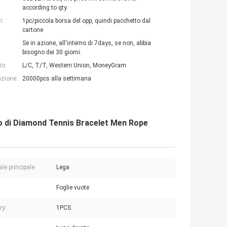
according to qty.
i:
1pc/piccola borsa del opp, quindi pacchetto dal
cartone
Se in azione, all'interno di 7days, se non, abbia
bisogno dei 30 giorni.
to:
L/C, T/T, Western Union, MoneyGram
azione:
20000pcs alla settimana
to di Diamond Tennis Bracelet Men Rope
le principale:
Lega
:
Foglie vuote
ry:
1PCS