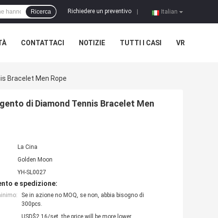
Richiedere un preventivo
Ricerca
|
Italian
TÀ
CONTATTACI
NOTIZIE
TUTTI I CASI
VR
nis Bracelet Men Rope
argento di Diamond Tennis Bracelet Men
La Cina
Golden Moon
YH-SL0027
nto e spedizione:
minimo:
Se in azione no MOQ, se non, abbia bisogno di
300pcs.
USD$2.16/set, the price will be more lower