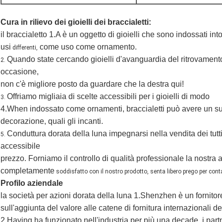
Cura in rilievo dei gioielli dei braccialetti:
il braccialetto 1.A è un oggetto di gioielli che sono indossati int
usi
come uso come ornamento.
differenti,
Quando state cercando gioielli d'avanguardia del ritrovamento 
2.
occasione,
non c'è
migliore posto da guardare che la destra qui!
Offriamo migliaia di scelte accessibili per i gioielli di modo
3.
4.When indossato come ornamenti, braccialetti può avere
un su
decorazione, quali gli incanti.
Conduttura dorata della luna impegnarsi nella vendita dei tutti i
5.
accessibile
prezzo. Forniamo il controllo di qualità professionale la nostra a
completamente
soddisfatto con il nostro prodotto, senta libero prego per conta
Profilo aziendale
la società per azioni
dorata della luna
1.Shenzhen
è un fornitor
sull'aggiunta del valore alle catene di fornitura internazionali de
2.Having ha funzionato nell'industria per più una decade, i partn