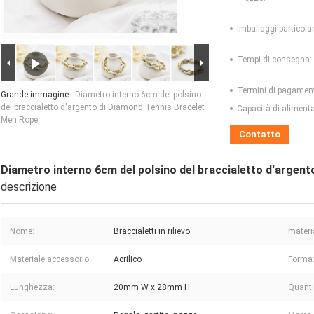
Imballaggi particolar
Tempi di consegna:
Termini di pagamen
Grande immagine :
Diametro interno 6cm del polsino
del braccialetto d'argento di Diamond Tennis Bracelet
Capacità di aliment
Men Rope
Contatto
Diametro interno 6cm del polsino del braccialetto d'argen
descrizione
Nome:
Braccialetti in rilievo
materia
Materiale accessorio:
Acrilico
Forma
Lunghezza:
20mm W x 28mm H
Quanti