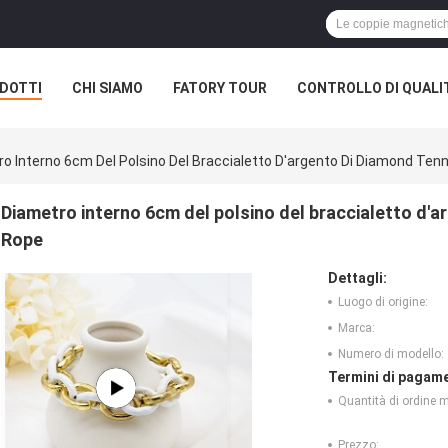
DOTTI
CHI SIAMO
FATORY TOUR
CONTROLLO DI QUALI
o Interno 6cm Del Polsino Del Braccialetto D'argento Di Diamond Ten
Diametro interno 6cm del polsino del braccialetto d'
Rope
Dettagli:
Luogo di origine:
Marca:
Numero di modello:
Termini di pagame
Quantità di ordine 
Prezzo: